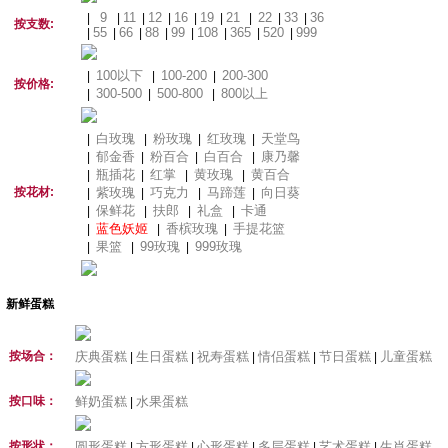
9
11
12
16
19
21
22
33
36
|
|
|
|
|
|
|
|
|
按支数:
55
66
88
99
108
365
520
999
|
|
|
|
|
|
|
|
100以下
100-200
200-300
|
|
|
按价格:
300-500
500-800
800以上
|
|
|
白玫瑰
粉玫瑰
红玫瑰
天堂鸟
|
|
|
|
郁金香
粉百合
白百合
康乃馨
|
|
|
|
瓶插花
红掌
黄玫瑰
黄百合
|
|
|
|
按花材:
紫玫瑰
巧克力
马蹄莲
向日葵
|
|
|
|
保鲜花
扶郎
礼盒
卡通
|
|
|
|
蓝色妖姬
香槟玫瑰
手提花篮
|
|
|
果篮
99玫瑰
999玫瑰
|
|
|
新鲜蛋糕
按场合：
庆典蛋糕
生日蛋糕
祝寿蛋糕
情侣蛋糕
节日蛋糕
儿童蛋糕
|
|
|
|
|
按口味：
鲜奶蛋糕
水果蛋糕
|
按形状：
圆形蛋糕
方形蛋糕
心形蛋糕
多层蛋糕
艺术蛋糕
生肖蛋糕
|
|
|
|
|