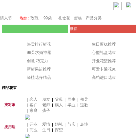
瑞士鲜花
情人节
玫瑰
99朵
礼盒花
蛋糕
产品分类
热卖：
微信:
热卖排行鲜花
生日蛋糕推荐
99朵求婚神器
心型礼盒花束
创意 巧克力
开业花篮推荐
新鲜果篮推荐
可爱卡通花束
绿植花卉精品
高档进口花束
精品花束
恋人
朋友
父母
同事
领导
|
|
|
|
|
按对象:
客户
老师
病人
毕业
道歉
|
|
|
|
|
家庭
孩子
|
|
开业
爱情
婚礼
节庆
哀悼
|
|
|
|
|
按用途:
商业
生日
探望
|
|
|