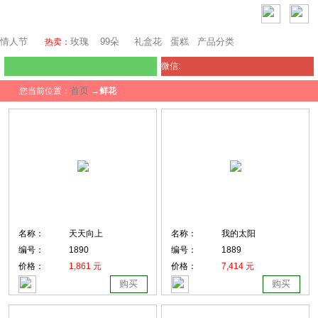
瑞士鲜花
情人节
玫瑰
99朵
礼盒花
蛋糕
产品分类
热卖：
微信:
首页
您当前位置：
→
鲜花
名称：
天天向上
名称：
我的太阳
编号：
1890
编号：
1889
价格：
1,861 元
价格：
7,414 元
购买
购买