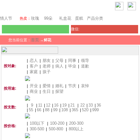
瑞士鲜花
情人节
玫瑰
99朵
礼盒花
蛋糕
产品分类
热卖：
微信:
首页
您当前位置：
→
鲜花
恋人
朋友
父母
同事
领导
|
|
|
|
|
按对象:
客户
老师
病人
毕业
道歉
|
|
|
|
|
家庭
孩子
|
|
开业
爱情
婚礼
节庆
哀悼
|
|
|
|
|
按用途:
商业
生日
探望
|
|
|
9
11
12
16
19
21
22
33
36
|
|
|
|
|
|
|
|
|
按支数:
55
66
88
99
108
365
520
999
|
|
|
|
|
|
|
|
100以下
100-200
200-300
|
|
|
按价格:
300-500
500-800
800以上
|
|
|