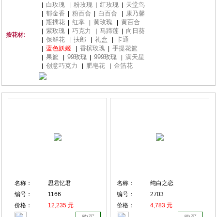
白玫瑰
粉玫瑰
红玫瑰
天堂鸟
|
|
|
|
郁金香
粉百合
白百合
康乃馨
|
|
|
|
瓶插花
红掌
黄玫瑰
黄百合
|
|
|
|
紫玫瑰
巧克力
马蹄莲
向日葵
|
|
|
|
按花材:
保鲜花
扶郎
礼盒
卡通
|
|
|
|
蓝色妖姬
香槟玫瑰
手提花篮
|
|
|
果篮
99玫瑰
999玫瑰
满天星
|
|
|
|
创意巧克力
肥皂花
金箔花
|
|
|
名称：
思君忆君
名称：
纯白之恋
编号：
1166
编号：
2703
价格：
12,235 元
价格：
4,783 元