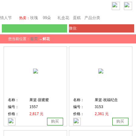
瑞士鲜花
情人节
玫瑰
99朵
礼盒花
蛋糕
产品分类
热卖：
微信:
首页
您当前位置：
→
鲜花
名称：
果篮·甜蜜蜜
名称：
果篮·祝福纪念
编号：
1557
编号：
3153
价格：
2,817 元
价格：
2,361 元
购买
购买