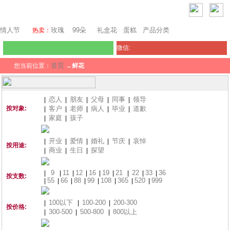
瑞士鲜花
情人节
玫瑰
99朵
礼盒花
蛋糕
产品分类
热卖：
微信:
首页
您当前位置：
→
鲜花
恋人
朋友
父母
同事
领导
|
|
|
|
|
按对象:
客户
老师
病人
毕业
道歉
|
|
|
|
|
家庭
孩子
|
|
开业
爱情
婚礼
节庆
哀悼
|
|
|
|
|
按用途:
商业
生日
探望
|
|
|
9
11
12
16
19
21
22
33
36
|
|
|
|
|
|
|
|
|
按支数:
55
66
88
99
108
365
520
999
|
|
|
|
|
|
|
|
100以下
100-200
200-300
|
|
|
按价格:
300-500
500-800
800以上
|
|
|