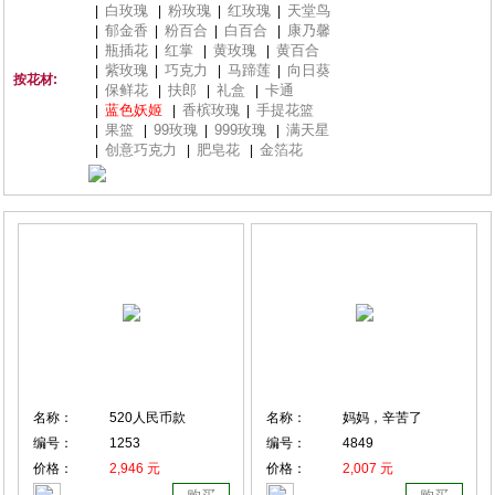
白玫瑰
粉玫瑰
红玫瑰
天堂鸟
|
|
|
|
郁金香
粉百合
白百合
康乃馨
|
|
|
|
瓶插花
红掌
黄玫瑰
黄百合
|
|
|
|
紫玫瑰
巧克力
马蹄莲
向日葵
|
|
|
|
按花材:
保鲜花
扶郎
礼盒
卡通
|
|
|
|
蓝色妖姬
香槟玫瑰
手提花篮
|
|
|
果篮
99玫瑰
999玫瑰
满天星
|
|
|
|
创意巧克力
肥皂花
金箔花
|
|
|
名称：
520人民币款
名称：
妈妈，辛苦了
编号：
1253
编号：
4849
价格：
2,946 元
价格：
2,007 元