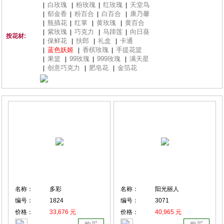
白玫瑰
粉玫瑰
红玫瑰
天堂鸟
|
|
|
|
郁金香
粉百合
白百合
康乃馨
|
|
|
|
瓶插花
红掌
黄玫瑰
黄百合
|
|
|
|
紫玫瑰
巧克力
马蹄莲
向日葵
|
|
|
|
按花材:
保鲜花
扶郎
礼盒
卡通
|
|
|
|
蓝色妖姬
香槟玫瑰
手提花篮
|
|
|
果篮
99玫瑰
999玫瑰
满天星
|
|
|
|
创意巧克力
肥皂花
金箔花
|
|
|
名称：
多彩
名称：
阳光丽人
编号：
1824
编号：
3071
价格：
33,676 元
价格：
40,965 元