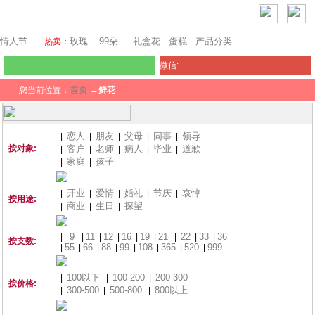
瑞士鲜花
情人节
玫瑰
99朵
礼盒花
蛋糕
产品分类
热卖：
微信:
首页
您当前位置：
→
鲜花
恋人
朋友
父母
同事
领导
|
|
|
|
|
按对象:
客户
老师
病人
毕业
道歉
|
|
|
|
|
家庭
孩子
|
|
开业
爱情
婚礼
节庆
哀悼
|
|
|
|
|
按用途:
商业
生日
探望
|
|
|
9
11
12
16
19
21
22
33
36
|
|
|
|
|
|
|
|
|
按支数:
55
66
88
99
108
365
520
999
|
|
|
|
|
|
|
|
100以下
100-200
200-300
|
|
|
按价格:
300-500
500-800
800以上
|
|
|