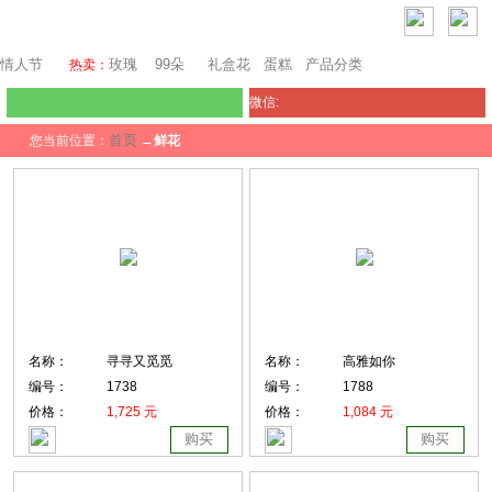
瑞士鲜花
情人节
玫瑰
99朵
礼盒花
蛋糕
产品分类
热卖：
微信:
首页
您当前位置：
→
鲜花
名称：
寻寻又觅觅
名称：
高雅如你
编号：
1738
编号：
1788
价格：
1,725 元
价格：
1,084 元
购买
购买