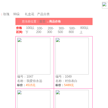
瑞士鲜花
玫瑰
99朵
礼盒花
产品分类
卖：
首页
您当前位置：
→
商品价格
100以
800以
价格
100-
200-
300-
500-
200
300
500
800
区间:
下
上
编号：1047
编号：1049
名称：我爱你永远
名称：对你表白
标价：
4515元
标价：
5489元