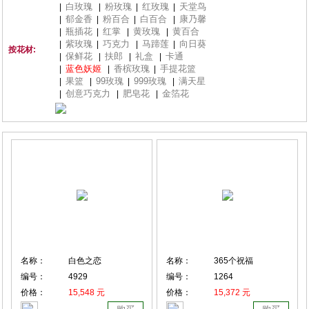
白玫瑰
粉玫瑰
红玫瑰
天堂鸟
|
|
|
|
郁金香
粉百合
白百合
康乃馨
|
|
|
|
瓶插花
红掌
黄玫瑰
黄百合
|
|
|
|
紫玫瑰
巧克力
马蹄莲
向日葵
|
|
|
|
按花材:
保鲜花
扶郎
礼盒
卡通
|
|
|
|
蓝色妖姬
香槟玫瑰
手提花篮
|
|
|
果篮
99玫瑰
999玫瑰
满天星
|
|
|
|
创意巧克力
肥皂花
金箔花
|
|
|
名称：
白色之恋
名称：
365个祝福
编号：
4929
编号：
1264
价格：
15,548 元
价格：
15,372 元