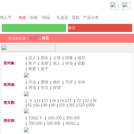
瑞士鲜花
情人节
玫瑰
99朵
礼盒花
蛋糕
产品分类
热卖：
微信:
首页
您当前位置：
→
鲜花
恋人
朋友
父母
同事
领导
|
|
|
|
|
按对象:
客户
老师
病人
毕业
道歉
|
|
|
|
|
家庭
孩子
|
|
开业
爱情
婚礼
节庆
哀悼
|
|
|
|
|
按用途:
商业
生日
探望
|
|
|
9
11
12
16
19
21
22
33
36
|
|
|
|
|
|
|
|
|
按支数:
55
66
88
99
108
365
520
999
|
|
|
|
|
|
|
|
100以下
100-200
200-300
|
|
|
按价格:
300-500
500-800
800以上
|
|
|