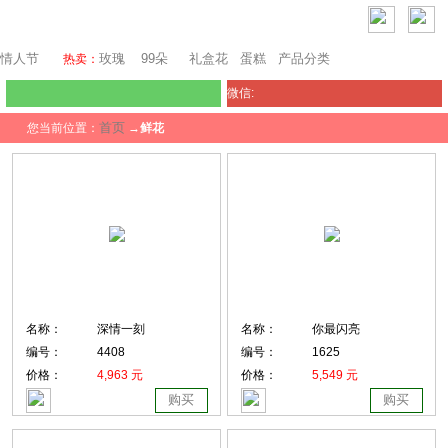
瑞士鲜花
情人节
玫瑰
99朵
礼盒花
蛋糕
产品分类
热卖：
微信:
首页
您当前位置：
→
鲜花
名称：
深情一刻
名称：
你最闪亮
编号：
4408
编号：
1625
价格：
4,963 元
价格：
5,549 元
购买
购买