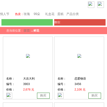
瑞士鲜花
情人节
玫瑰
99朵
礼盒花
蛋糕
产品分类
热卖：
微信:
首页
您当前位置：
→
鲜花
名称：
大吉大利
名称：
恋爱物语
编号：
3903
编号：
3456
价格：
2,676 元
价格：
2,106 元
购买
购买