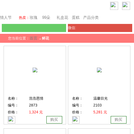
瑞士鲜花
情人节
玫瑰
99朵
礼盒花
蛋糕
产品分类
热卖：
微信:
首页
您当前位置：
→
鲜花
名称：
浩浩恩情
名称：
温馨目光
编号：
2873
编号：
2103
价格：
1,324 元
价格：
5,281 元
购买
购买