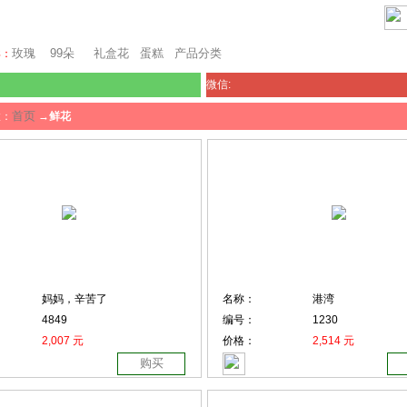
瑞士鲜花
玫瑰
99朵
礼盒花
蛋糕
产品分类
卖：
微信:
首页
置：
→
鲜花
妈妈，辛苦了
名称：
港湾
4849
编号：
1230
2,007 元
价格：
2,514 元
购买