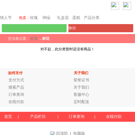
瑞士鲜花
情人节
玫瑰
99朵
礼盒花
蛋糕
产品分类
热卖：
微信:
首页
您当前位置：
→
鲜花
对不起，此分类暂时还没有商品！
如何支付
关于我们
支付方式
荣誉证书
搜索产品
关于我们
订单查询
客服中心
在线付款
定时配送
首页
产品栏目
订单查询
在线付款
|
|
|
回顶部
电脑版
｜