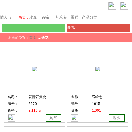
瑞士鲜花
情人节
玫瑰
99朵
礼盒花
蛋糕
产品分类
热卖：
微信:
首页
您当前位置：
→
鲜花
名称：
爱情罗曼史
名称：
送给您
编号：
2570
编号：
1615
价格：
2,113 元
价格：
1,091 元
购买
购买